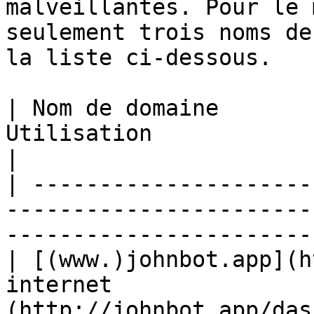
malveillantes. Pour le 
seulement trois noms de
la liste ci-dessous.

| Nom de domaine       
Utilisation                  | Exemple             
|

| ---------------------
-----------------------
-----------------------
| [(www.)johnbot.app](h
internet               
(http://johnbot.app/das